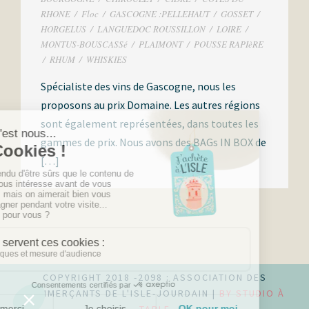
RHONE
/
Floc
/
GASCOGNE :PELLEHAUT
/
GOSSET
/
HORGELUS
/
LANGUEDOC ROUSSILLON
/
LOIRE
/
MONTUS-BOUSCASSé
/
PLAIMONT
/
POUSSE RAPIèRE
/
RHUM
/
WHISKIES
Spécialiste des vins de Gascogne, nous les
proposons au prix Domaine. Les autres régions
sont également représentées, dans toutes les
gammes de prix. Nous avons des BAGs IN BOX de
[…]
COPYRIGHT 2018 -2098 : ASSOCIATION DES
COMMERÇANTS DE L'ISLE-JOURDAIN |
BY STUDIO À