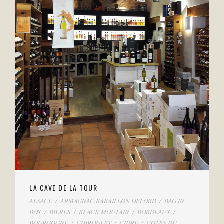
LA CAVE DE LA TOUR
ALSACE
/
ARMAGNAC BARAILLON DELORD
/
BAG IN BOX
/
BIERES
/
BLACK MOUTAIN
/
BORDEAUX
/
BOURGOGNE
/
CHIROULET
/
CIDRE
/
COTES DU RHONE
/
Floc
/
GASCOGNE
:PELLEHAUT
/
GOSSET
/
HORGELUS
/
LANGUEDOC ROUSSILLON
/
LOIRE
/
MONTUS-
BOUSCASSé
/
PLAIMONT
/
POUSSE RAPIèRE
/
RHUM
/
WHISKIES
LA CAVE DE LA TOUR
ALSACE
/
ARMAGNAC BARAILLON DELORD
/
BAG IN
BOX
/
BIERES
/
BLACK MOUTAIN
/
BORDEAUX
/
BOURGOGNE
/
CHIROULET
/
CIDRE
/
COTES DU