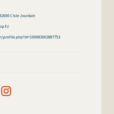
32600 L’isle Jourdain
op.fr/
m/profile.php?id=100083002887753