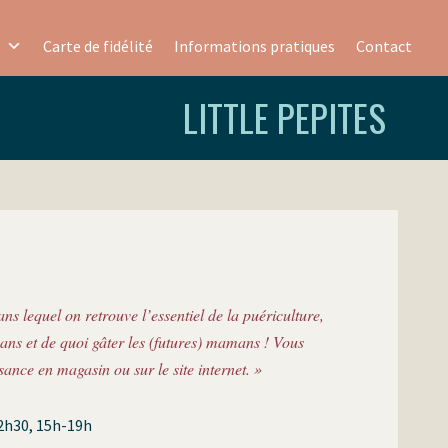
Carte de fidélité
Informations pratiques
Contact
LITTLE PEPITES
ans lequel on retrouve l’essentiel de la puériculture,
0 ans et de quoi gâter les (futures) mamans ! Vous
ssance en magasin ou sur le site internet. »
2h30, 15h-19h