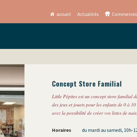
accueil
Actualités
Commerces
Concept Store Familial
Little Pépites est un concept store familial d
des jeux et jouets pour les enfants de 0 à 1
avez la possibilité de créer vos listes de nai
Horaires
du mardi au samedi, 10h-1