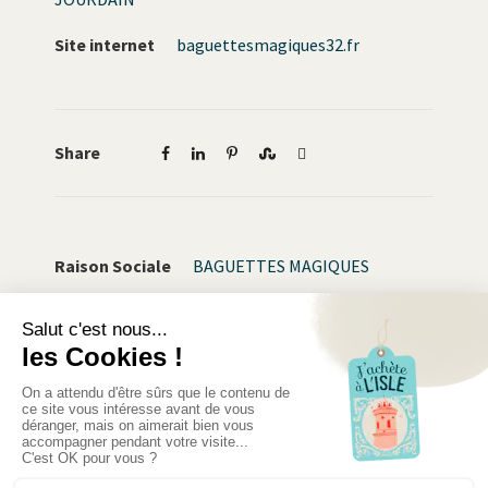
Site internet
baguettesmagiques32.fr
Share
Raison Sociale
BAGUETTES MAGIQUES
Type de commerce
Pains, Viennoiseries,
traiteur
Tags
Alimentation
,
commerces