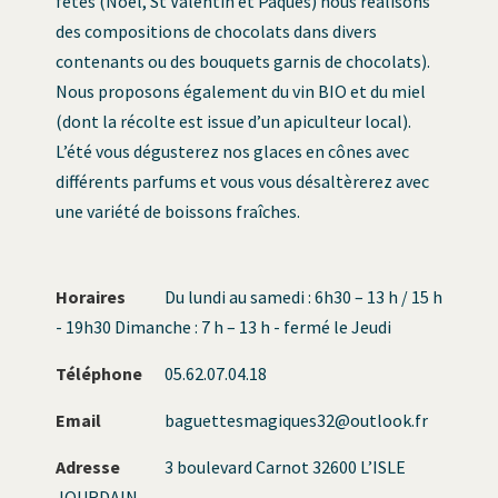
fêtes (Noël, St Valentin et Pâques) nous réalisons
des compositions de chocolats dans divers
contenants ou des bouquets garnis de chocolats).
Nous proposons également du vin BIO et du miel
(dont la récolte est issue d’un apiculteur local).
L’été vous dégusterez nos glaces en cônes avec
différents parfums et vous vous désaltèrerez avec
une variété de boissons fraîches.
Horaires
Du lundi au samedi : 6h30 – 13 h / 15 h
- 19h30 Dimanche : 7 h – 13 h - fermé le Jeudi
Téléphone
05.62.07.04.18
Email
baguettesmagiques32@outlook.fr
Adresse
3 boulevard Carnot 32600 L’ISLE
JOURDAIN